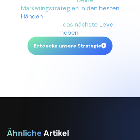
Seite sind
Deine
Marketingstrategien in den besten
Händen
. Lass uns gemeinsam Dein
Business auf
das nächste Level
heben
.
Entdecke unsere Strategie
Ähnliche
Artikel