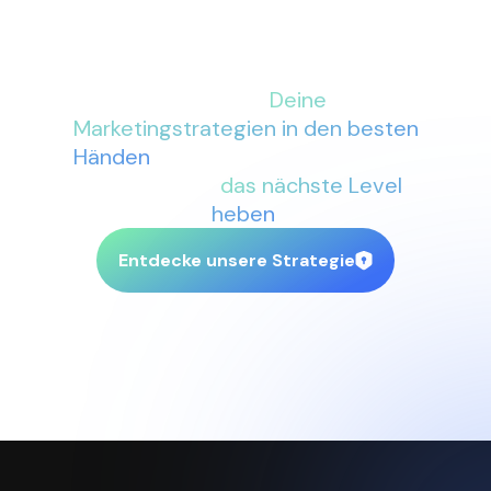
Mit More Conversions an Deiner
Seite sind
Deine
Marketingstrategien in den besten
Händen
. Lass uns gemeinsam Dein
Business auf
das nächste Level
heben
.
Entdecke unsere Strategie