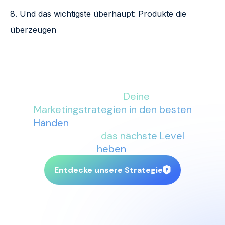
8. Und das wichtigste überhaupt: Produkte die
überzeugen
Mit More Conversions an Deiner
Seite sind
Deine
Marketingstrategien in den besten
Händen
. Lass uns gemeinsam Dein
Business auf
das nächste Level
heben
.
Entdecke unsere Strategie