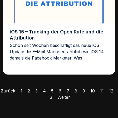
iOS 15 – Tracking der Open Rate und die
Attribution
Schon seit Wochen beschäftigt das neue iOS
Update die E-Mail Marketer, ähnlich wie iOS 14
damals die Facebook Marketer. Was ...
Zurück
1
2
3
4
5
6
7
8
9
10
11
12
13
Weiter