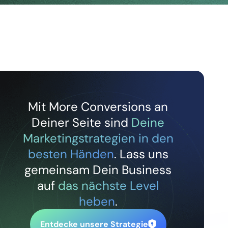
Mit More Conversions an
Deiner Seite sind
Deine
Marketingstrategien in den
besten Händen
. Lass uns
gemeinsam Dein Business
auf
das nächste Level
heben
.
Entdecke unsere Strategie