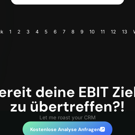
ck
1
2
3
4
5
6
7
8
9
10
11
12
13
ereit deine EBIT Zie
zu übertreffen?!
Let me roast your CRM
Kostenlose Analyse Anfragen