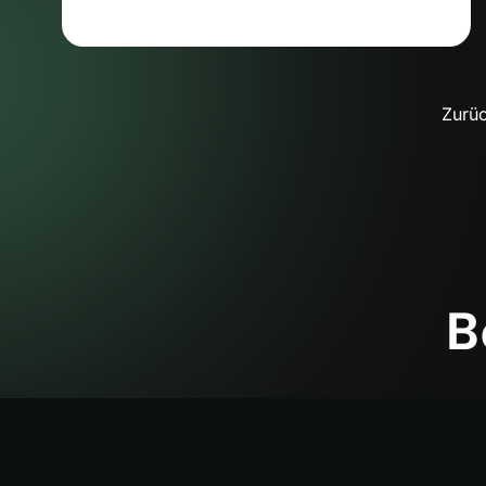
Zurü
B