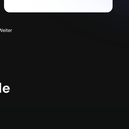
Weiter
le