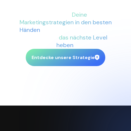
Mit More Conversions an Deiner
Seite sind
Deine
Marketingstrategien in den besten
Händen
. Lass uns gemeinsam Dein
Business auf
das nächste Level
heben
.
Entdecke unsere Strategie