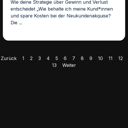
Wie deine Strategie über Gewinn und Verlust
entscheidet „Wie behalte ich meine Kund*innen
und spare Kosten bei der Neukundenakquise?
Die ...
Zurück
1
2
3
4
5
6
7
8
9
10
11
12
13
Weiter