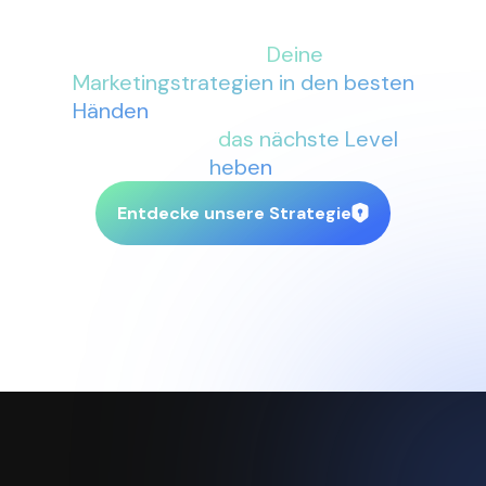
Mit More Conversions an Deiner
Seite sind
Deine
Marketingstrategien in den besten
Händen
. Lass uns gemeinsam Dein
Business auf
das nächste Level
heben
.
Entdecke unsere Strategie