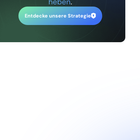
heben
.
Entdecke unsere Strategie