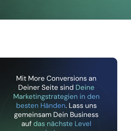
Mit More Conversions an
Deiner Seite sind
Deine
Marketingstrategien in den
besten Händen
. Lass uns
gemeinsam Dein Business
auf
das nächste Level