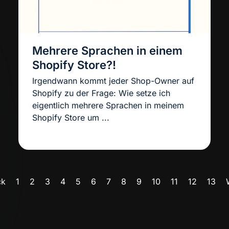
Mehrere Sprachen in einem
Shopify Store?!
Irgendwann kommt jeder Shop-Owner auf
Shopify zu der Frage: Wie setze ich
eigentlich mehrere Sprachen in meinem
Shopify Store um ...
ck
1
2
3
4
5
6
7
8
9
10
11
12
13