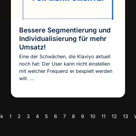
Bessere Segmentierung und
Individualisierung für mehr
Umsatz!
Eine der Schwächen, die Klaviyo aktuell
noch hat: Der User kann nicht einstellen
mit welcher Frequenz er bespielt werden
will. ...
ck
1
2
3
4
5
6
7
8
9
10
11
12
13