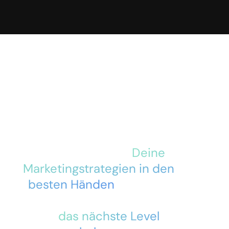
Mit More Conversions an
Deiner Seite sind
Deine
Marketingstrategien in den
besten Händen
. Lass uns
gemeinsam Dein Business
auf
das nächste Level