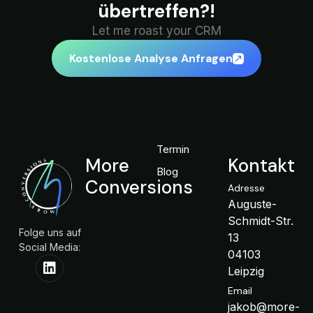
übertreffen?!
Let me roast your CRM
Kostenlose Analyse Anfragen
Rechtliches
Termin
More
Kontakt
Blog
Conversions
Adresse
Auguste-
Schmidt-Str.
Folge uns auf
13
Social Media:
04103
Leipzig
Email
jakob@more-