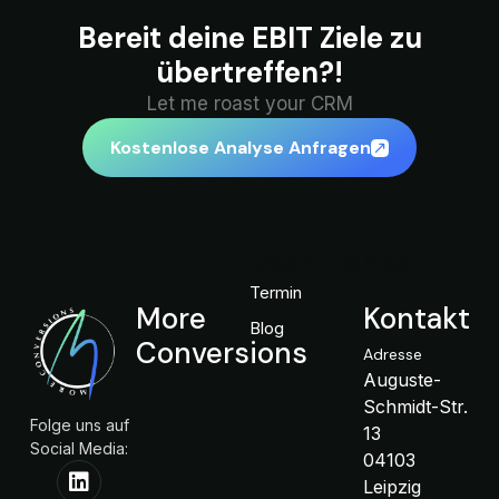
Bereit deine EBIT Ziele zu
übertreffen?!
Let me roast your CRM
Kostenlose Analyse Anfragen
Rechtliches
Termin
More
Kontakt
Blog
Conversions
Adresse
Auguste-
Schmidt-Str.
Folge uns auf
13
Social Media:
04103
Leipzig