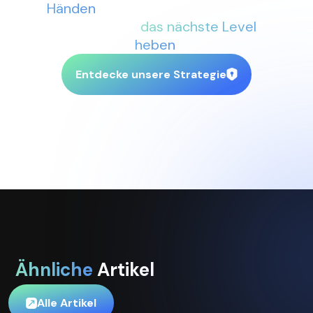
Händen
. Lass uns gemeinsam Dein
Business auf
das nächste Level
heben
.
Entdecke unsere Strategie
Ähnliche
Artikel
Alle Artikel