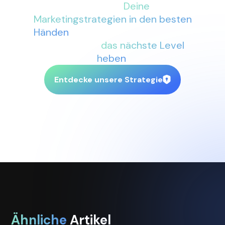
Seite sind
Deine
Marketingstrategien in den besten
Händen
. Lass uns gemeinsam Dein
Business auf
das nächste Level
heben
.
Entdecke unsere Strategie
Ähnliche
Artikel