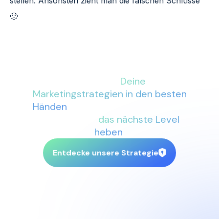
stellen. Ansonsten zieht man die falschen Schlüsse
🙂
Mit More Conversions an Deiner
Seite sind
Deine
Marketingstrategien in den besten
Händen
. Lass uns gemeinsam Dein
Business auf
das nächste Level
heben
.
Entdecke unsere Strategie