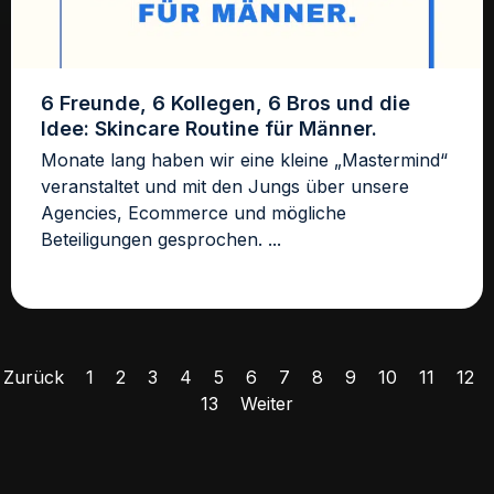
6 Freunde, 6 Kollegen, 6 Bros und die
Idee: Skincare Routine für Männer.
Monate lang haben wir eine kleine „Mastermind“
veranstaltet und mit den Jungs über unsere
Agencies, Ecommerce und mögliche
Beteiligungen gesprochen. ...
Zurück
1
2
3
4
5
6
7
8
9
10
11
12
13
Weiter