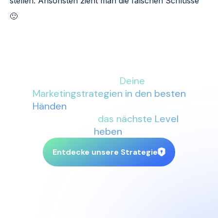
stellen. Ansonsten zieht man die falschen Schlüsse
🙂
Mit More Conversions an Deiner
Seite sind
Deine
Marketingstrategien in den besten
Händen
. Lass uns gemeinsam Dein
Business auf
das nächste Level
heben
.
Entdecke unsere Strategie