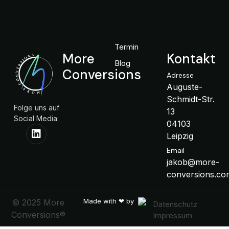
Rechtliches
Termin
More
Kontakt
Blog
Conversions
Adresse
Auguste-
Schmidt-Str.
Folge uns auf
13
Social Media:
04103
Leipzig
Email
jakob@more-
conversions.co
Made with ❤ by
© 2025 More
Datenschutz
Conversions®
Impressum