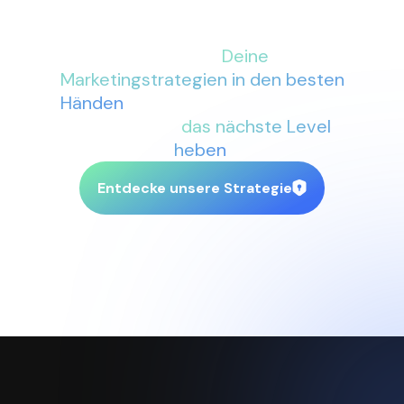
Mit More Conversions an Deiner
Seite sind
Deine
Marketingstrategien in den besten
Händen
. Lass uns gemeinsam Dein
Business auf
das nächste Level
heben
.
Entdecke unsere Strategie