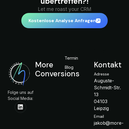
übertreffen?!
Let me roast your CRM
Kostenlose Analyse Anfragen
Rechtliches
Termin
More
Kontakt
Blog
Conversions
Adresse
Auguste-
Schmidt-Str.
Folge uns auf
13
Social Media:
04103
Leipzig
Email
jakob@more-