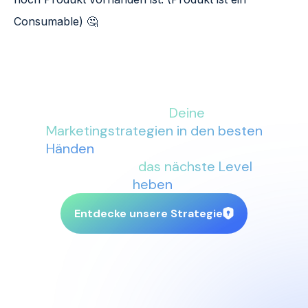
Consumable) 🤔
Mit More Conversions an Deiner
Seite sind
Deine
Marketingstrategien in den besten
Händen
. Lass uns gemeinsam Dein
Business auf
das nächste Level
heben
.
Entdecke unsere Strategie