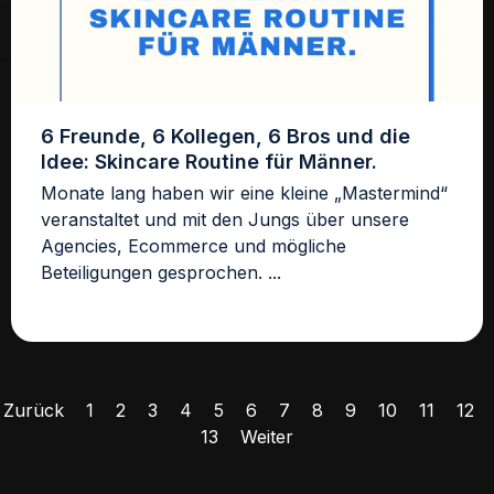
6 Freunde, 6 Kollegen, 6 Bros und die
Idee: Skincare Routine für Männer.
Monate lang haben wir eine kleine „Mastermind“
veranstaltet und mit den Jungs über unsere
Agencies, Ecommerce und mögliche
Beteiligungen gesprochen. ...
Zurück
1
2
3
4
5
6
7
8
9
10
11
12
13
Weiter