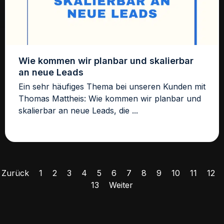
Wie kommen wir planbar und skalierbar
an neue Leads
Ein sehr häufiges Thema bei unseren Kunden mit
Thomas Mattheis: Wie kommen wir planbar und
skalierbar an neue Leads, die ...
Zurück
1
2
3
4
5
6
7
8
9
10
11
12
13
Weiter